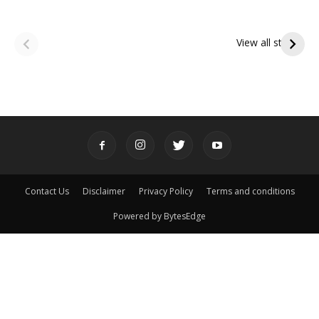
ఆషాఢ అమావాస్య:
ఆషాఢ పౌర్ణమి 2026:
పితృదేవతల ఆశీర్వాదం
ఇంద్రకీలాద్రి గిరి ప్రదక్షిణ
View all stories
పొందే పవిత్ర రోజు
Contact Us
Disclaimer
Privacy Policy
Terms and conditions
Powered by BytesEdge