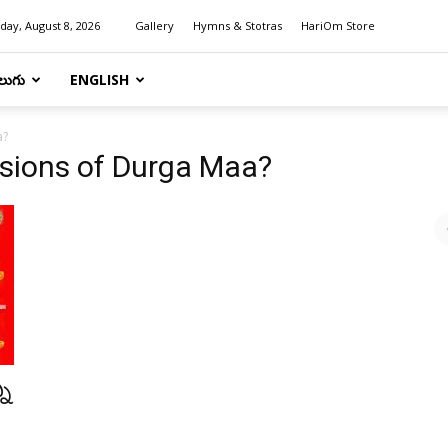
day, August 8, 2026
Gallery
Hymns & Stotras
HariOm Store
లుగు
ENGLISH
a?
rsions of Durga Maa?
ని