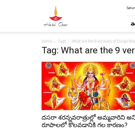
Hari
Satur
Ome
తె
Home
Tags
What are the 9 versions of Durga Ma
Tag: What are the 9 ve
దసరా శరన్నవరాత్రుల్లో అమ్మవారిని అన్
రూపాలలో కొలవడానికి గల కారణం?