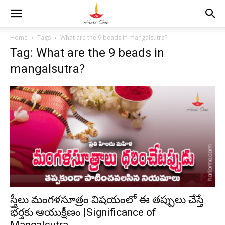
Home
Tags
What are the 9 beads in mangalsutra?
Tag: What are the 9 beads in
mangalsutra?
స్త్రీలు మంగళసూత్రం విషయంలో ఈ తప్పులు చేస్తే
భర్తకు ఆయుక్షీణం |Significance of