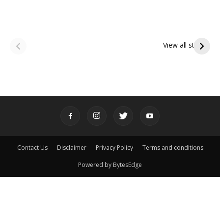
ఆషాఢ అమావాస్య:
ఆషాఢ పౌర్ణమి 2026:
పితృదేవతల ఆశీర్వాదం
ఇంద్రకీలాద్రి గిరి ప్రదక్షిణ
View all stories
పొందే పవిత్ర రోజు
Contact Us
Disclaimer
Privacy Policy
Terms and conditions
Powered by BytesEdge