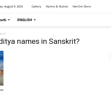
y, August 9, 2026
Gallery
Hymns & Stotras
HariOm Store
లుగు
ENGLISH
krit?
ditya names in Sanskrit?