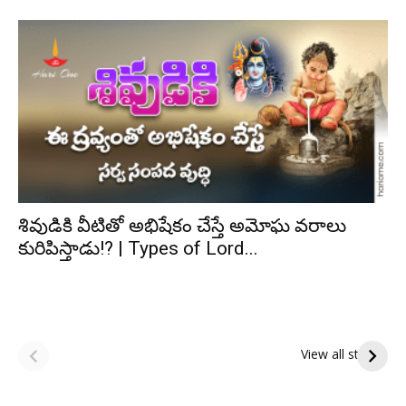
శివుడికి వీటితో అభిషేకం చేస్తే అమోఘ వరాలు
కురిపిస్తాడు!? | Types of Lord...
ఆషాఢ అమావాస్య:
ఆషాఢ పౌర్ణమి 2026:
పితృదేవతల ఆశీర్వాదం
ఇంద్రకీలాద్రి గిరి ప్రదక్షిణ
View all stories
పొందే పవిత్ర రోజు