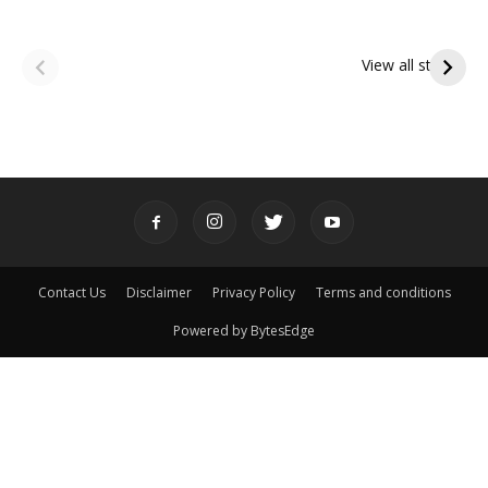
ఆషాఢ అమావాస్య:
ఆషాఢ పౌర్ణమి 2026:
పితృదేవతల ఆశీర్వాదం
ఇంద్రకీలాద్రి గిరి ప్రదక్షిణ
View all stories
పొందే పవిత్ర రోజు
Contact Us
Disclaimer
Privacy Policy
Terms and conditions
Powered by BytesEdge