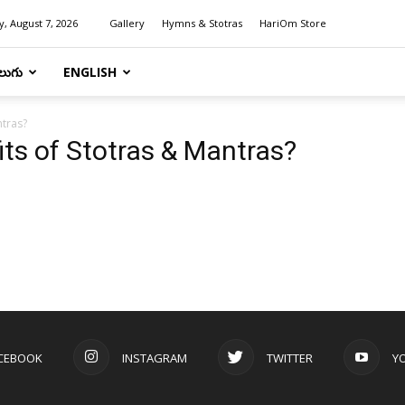
y, August 7, 2026
Gallery
Hymns & Stotras
HariOm Store
లుగు
ENGLISH
ntras?
its of Stotras & Mantras?
CEBOOK
INSTAGRAM
TWITTER
Y