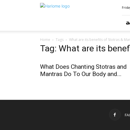
Hari
Frida
Ome
తె
Home
Tags
What are its benefits of Stotras & Ma
Tag: What are its benef
What Does Chanting Stotras and
Mantras Do To Our Body and...
FA