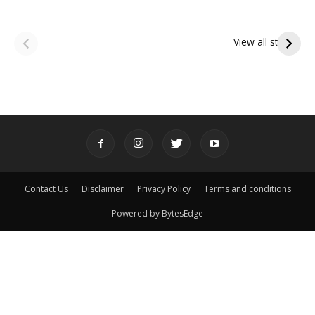
ఆషాఢ అమావాస్య:
ఆషాఢ పౌర్ణమి 2026:
పితృదేవతల ఆశీర్వాదం
ఇంద్రకీలాద్రి గిరి ప్రదక్షిణ
View all stories
పొందే పవిత్ర రోజు
Contact Us
Disclaimer
Privacy Policy
Terms and conditions
Powered by BytesEdge