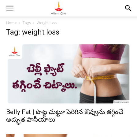
Home
Tags
Weight loss
Tag: weight loss
Belly Fat | పొట్ట చుట్టూ పెరిగిన కొవ్వును త‌గ్గించే
అద్భుత పానీయాలు!