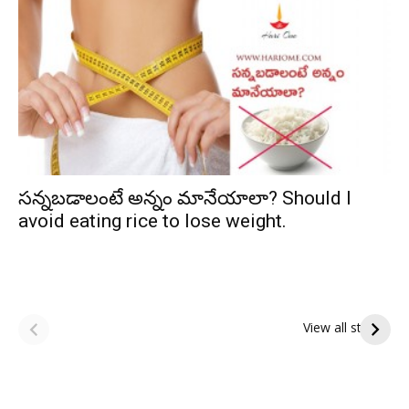
సన్నబడాలంటే అన్నం మానేయాలా? Should I
avoid eating rice to lose weight.
ఆషాఢ పౌర్ణమి 2026:
Tholi Ekadashi
ఇంద్రకీలాద్రి గిరి ప్రదక్షిణ
Shubhakanshalu
View all stories
Tholi
రా
Ekadashi
క
Shubhakanshalu
ద
మ