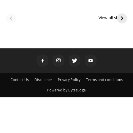
ఆషాఢ అమావాస్య:
ఆషాఢ పౌర్ణమి 2026:
పితృదేవతల ఆశీర్వాదం
ఇంద్రకీలాద్రి గిరి ప్రదక్షిణ
View all stories
పొందే పవిత్ర రోజు
Contact Us
Disclaimer
Privacy Policy
Terms and conditions
Powered by BytesEdge