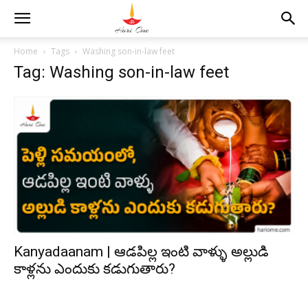
Home
Tags
Washing son-in-law feet
Tag: Washing son-in-law feet
Kanyadaanam | ఆడపిల్ల ఇంటి వాళ్ళు అల్లుడి
కాళ్లను ఎందుకు కడుగుతారు?