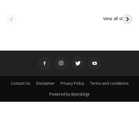
ఆషాఢ అమావాస్య:
ఆషాఢ పౌర్ణమి 2026:
పితృదేవతల ఆశీర్వాదం
ఇంద్రకీలాద్రి గిరి ప్రదక్షిణ
View all stories
పొందే పవిత్ర రోజు
Contact Us
Disclaimer
Privacy Policy
Terms and conditions
Powered by BytesEdge