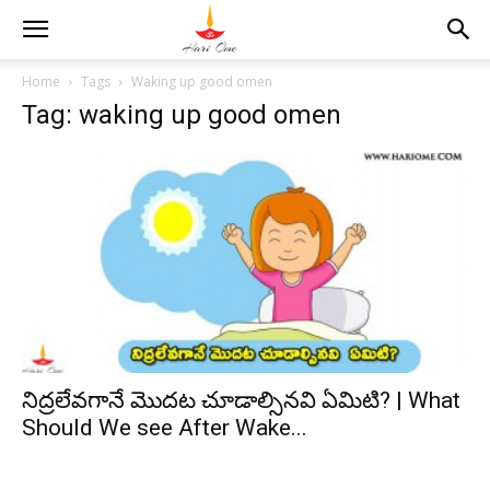
Home
Tags
Waking up good omen
Tag: waking up good omen
నిద్రలేవగానే మొదట చూడాల్సినవి ఏమిటి? | What
Should We see After Wake...