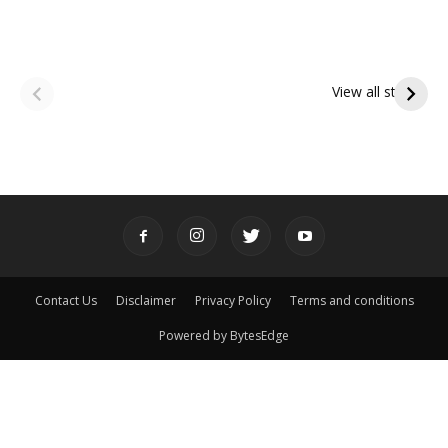
ఆషాఢ అమావాస్య:
ఆషాఢ పౌర్ణమి 2026:
పితృదేవతల ఆశీర్వాదం
ఇంద్రకీలాద్రి గిరి ప్రదక్షిణ
View all stories
పొందే పవిత్ర రోజు
Contact Us
Disclaimer
Privacy Policy
Terms and conditions
Powered by BytesEdge