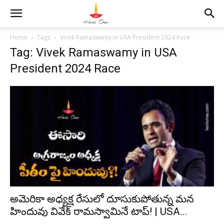
Home
Tags
Vivek Ramaswamy in USA President 2024 Race
Tag: Vivek Ramaswamy in USA
President 2024 Race
అమెరికా అధ్యక్ష రేసులో దూసుకుపోతున్న మన
హిందువు వివేక్ రామస్వామినే టాప్! | USA...