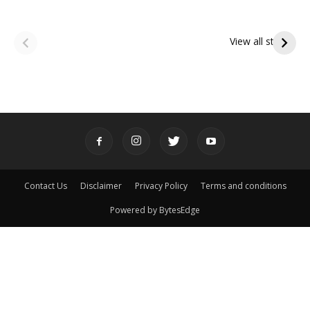
ఆషాఢ అమావాస్య:
ఆషాఢ పౌర్ణమి 2026:
పితృదేవతల ఆశీర్వాదం
ఇంద్రకీలాద్రి గిరి ప్రదక్షిణ
View all stories
పొందే పవిత్ర రోజు
Contact Us
Disclaimer
Privacy Policy
Terms and conditions
Powered by BytesEdge