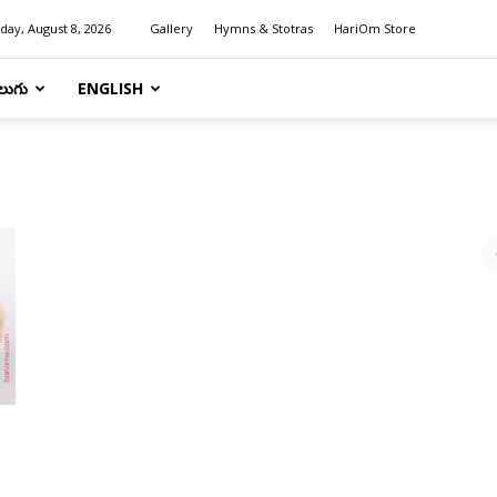
day, August 8, 2026
Gallery
Hymns & Stotras
HariOm Store
లుగు
ENGLISH
d