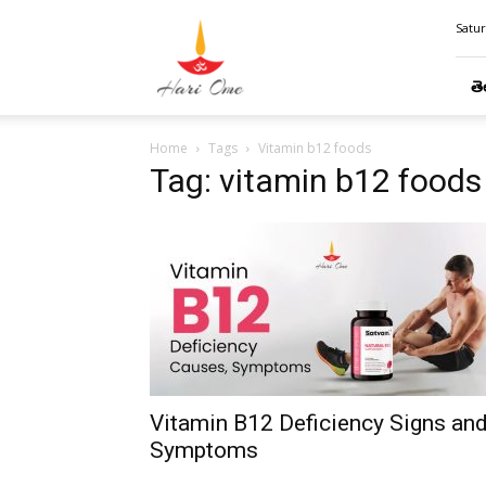
Hari
Satur
Ome
తె
Home
Tags
Vitamin b12 foods
Tag: vitamin b12 foods
Vitamin B12 Deficiency Signs an
Symptoms