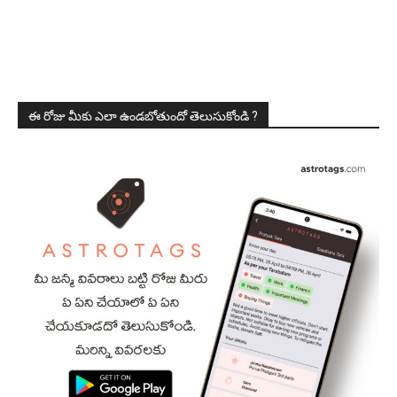
ఈ రోజు మీకు ఎలా ఉండబోతుందో తెలుసుకోండి ?