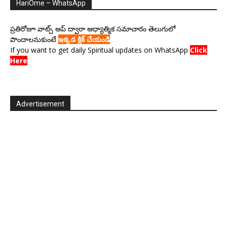
HariOme – WhatsApp
ప్రతిరోజూ వాట్స్ ఆప్ ద్వారా ఆధ్యాత్మిక సమాచారం తెలుగులో
పొందాలనుకుంటే
ఇక్కడ క్లిక్ చేయండి
If you want to get daily Spiritual updates on WhatsApp
Click
Here
Advertisement