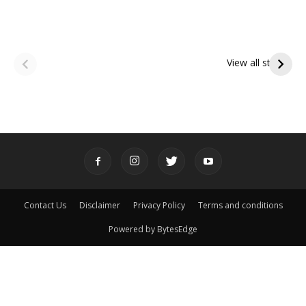
ఆషాఢ అమావాస్య:
ఆషాఢ పౌర్ణమి 2026:
పితృదేవతల ఆశీర్వాదం
ఇంద్రకీలాద్రి గిరి ప్రదక్షిణ
View all stories
పొందే పవిత్ర రోజు
Contact Us
Disclaimer
Privacy Policy
Terms and conditions
Powered by BytesEdge