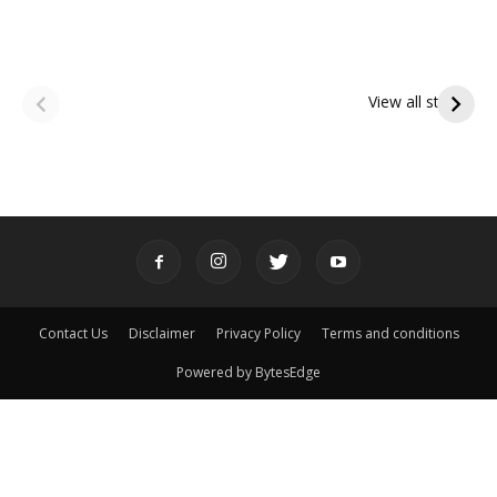
ఆషాఢ అమావాస్య:
ఆషాఢ పౌర్ణమి 2026:
పితృదేవతల ఆశీర్వాదం
ఇంద్రకీలాద్రి గిరి ప్రదక్షిణ
View all stories
పొందే పవిత్ర రోజు
Contact Us
Disclaimer
Privacy Policy
Terms and conditions
Powered by BytesEdge