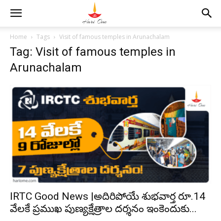
Home
Tags
Visit of famous temples in Arunachalam
Tag: Visit of famous temples in
Arunachalam
IRTC Good News |అదిరిపోయే శుభవార్త రూ.14
వేలకే ప్రముఖ పుణ్యక్షేత్రాల దర్శనం ఇంకెందుకు...