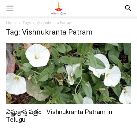
Home
Tags
Vishnukranta Patram
Tag: Vishnukranta Patram
విష్ణుక్రాన్త పత్రం | Vishnukranta Patram in
Telugu