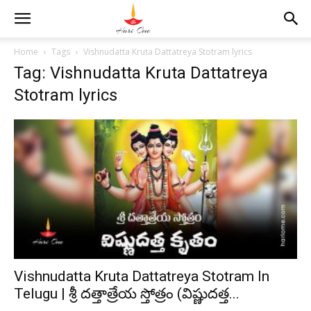
Home
Tags
Vishnudatta Kruta Dattatreya Stotram lyrics
Tag: Vishnudatta Kruta Dattatreya
Stotram lyrics
Vishnudatta Kruta Dattatreya Stotram In
Telugu | శ్రీ దత్తాత్రేయ స్తోత్రం (విష్ణుదత్త...