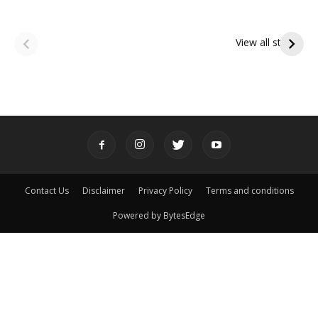
ఆషాఢ అమావాస్య:
ఆషాఢ పౌర్ణమి 2026:
పితృదేవతల ఆశీర్వాదం
ఇంద్రకీలాద్రి గిరి ప్రదక్షిణ
View all stories
పొందే పవిత్ర రోజు
Contact Us
Disclaimer
Privacy Policy
Terms and conditions
Powered by BytesEdge