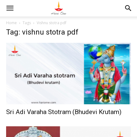
Home
Tags
Vishnu stotra pdf
Tag: vishnu stotra pdf
Sri Adi Varaha Stotram (Bhudevi Krutam)