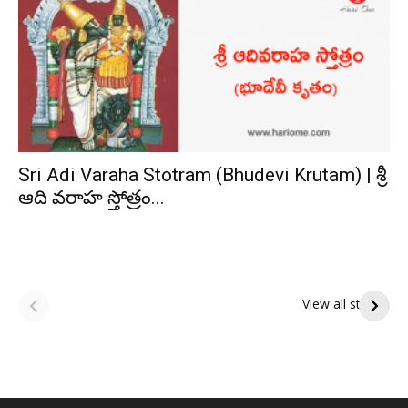
Sri Adi Varaha Stotram (Bhudevi Krutam) | శ్రీ
ఆది వరాహ స్తోత్రం...
ఆషాఢ అమావాస్య:
ఆషాఢ పౌర్ణమి 2026:
పితృదేవతల ఆశీర్వాదం
ఇంద్రకీలాద్రి గిరి ప్రదక్షిణ
View all stories
పొందే పవిత్ర రోజు