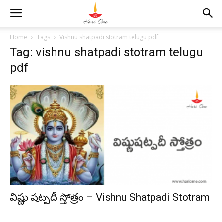
Home
Tags
Vishnu shatpadi stotram telugu pdf
Tag: vishnu shatpadi stotram telugu
pdf
విష్ణు షట్పదీ స్తోత్రం – Vishnu Shatpadi Stotram