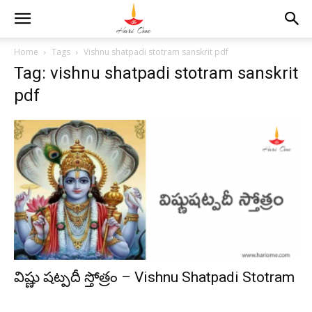
Home
Tags
Vishnu shatpadi stotram sanskrit pdf
Tag: vishnu shatpadi stotram sanskrit
pdf
విష్ణు షట్పదీ స్తోత్రం – Vishnu Shatpadi Stotram