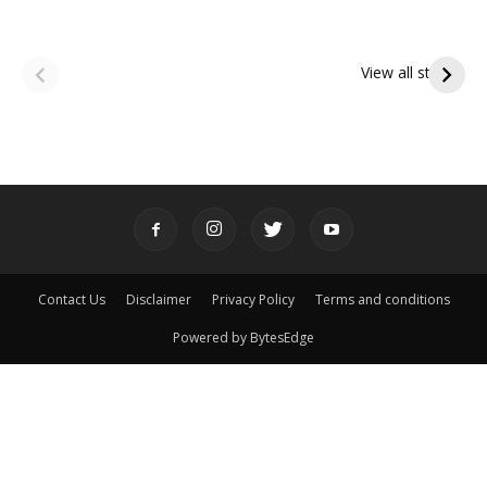
ఆషాఢ అమావాస్య:
ఆషాఢ పౌర్ణమి 2026:
పితృదేవతల ఆశీర్వాదం
ఇంద్రకీలాద్రి గిరి ప్రదక్షిణ
View all stories
పొందే పవిత్ర రోజు
Contact Us
Disclaimer
Privacy Policy
Terms and conditions
Powered by BytesEdge