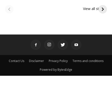
ఆషాఢ అమావాస్య:
ఆషాఢ పౌర్ణమి 2026:
పితృదేవతల ఆశీర్వాదం
ఇంద్రకీలాద్రి గిరి ప్రదక్షిణ
View all stories
పొందే పవిత్ర రోజు
Contact Us
Disclaimer
Privacy Policy
Terms and conditions
Powered by BytesEdge