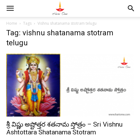
Home
Tags
Vishnu shatanama stotram telugu
Tag: vishnu shatanama stotram
telugu
శ్రీ విష్ణు అష్టోత్తర శతనామ స్తోత్రం – Sri Vishnu
Ashtottara Shatanama Stotram