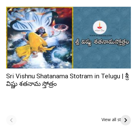
Sri Vishnu Shatanama Stotram in Telugu | శ్రీ
విష్ణు శతనామ స్తోత్రం
ఆషాఢ అమావాస్య:
ఆషాఢ పౌర్ణమి 2026:
పితృదేవతల ఆశీర్వాదం
ఇంద్రకీలాద్రి గిరి ప్రదక్షిణ
View all stories
పొందే పవిత్ర రోజు