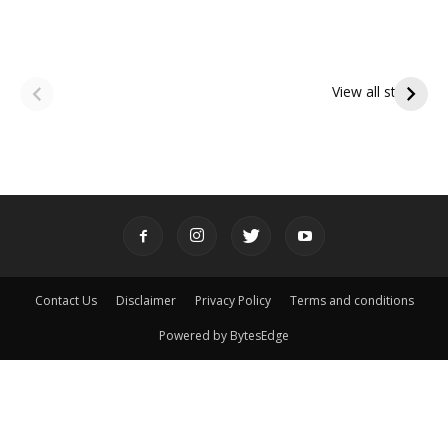
ఆషాఢ అమావాస్య:
ఆషాఢ పౌర్ణమి 2026:
పితృదేవతల ఆశీర్వాదం
ఇంద్రకీలాద్రి గిరి ప్రదక్షిణ
View all stories
పొందే పవిత్ర రోజు
Contact Us
Disclaimer
Privacy Policy
Terms and conditions
Powered by BytesEdge