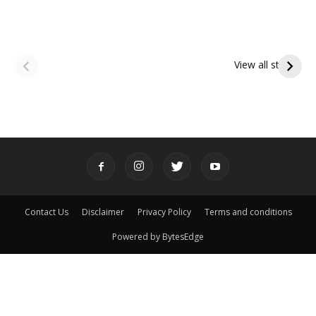
ఆషాఢ అమావాస్య:
ఆషాఢ పౌర్ణమి 2026:
పితృదేవతల ఆశీర్వాదం
ఇంద్రకీలాద్రి గిరి ప్రదక్షిణ
View all stories
పొందే పవిత్ర రోజు
Contact Us
Disclaimer
Privacy Policy
Terms and conditions
Powered by BytesEdge