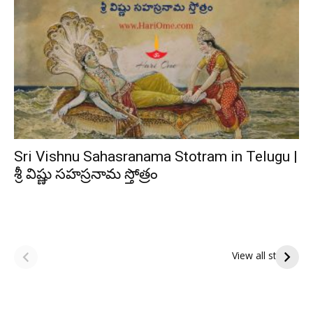
Sri Vishnu Sahasranama Stotram in Telugu |
శ్రీ విష్ణు సహస్రనామ స్తోత్రం
ఆషాఢ అమావాస్య:
ఆషాఢ పౌర్ణమి 2026:
పితృదేవతల ఆశీర్వాదం
ఇంద్రకీలాద్రి గిరి ప్రదక్షిణ
View all stories
పొందే పవిత్ర రోజు