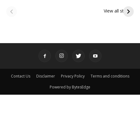
ఆషాఢ అమావాస్య:
ఆషాఢ పౌర్ణమి 2026:
పితృదేవతల ఆశీర్వాదం
ఇంద్రకీలాద్రి గిరి ప్రదక్షిణ
View all stories
పొందే పవిత్ర రోజు
Contact Us
Disclaimer
Privacy Policy
Terms and conditions
Powered by BytesEdge