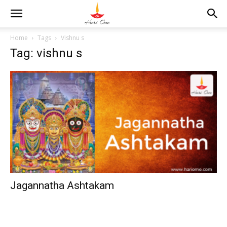
Home
Tags
Vishnu s
Tag: vishnu s
Jagannatha Ashtakam