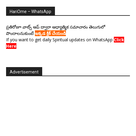
HariOme – WhatsApp
ప్రతిరోజూ వాట్స్ ఆప్ ద్వారా ఆధ్యాత్మిక సమాచారం తెలుగులో
పొందాలనుకుంటే
ఇక్కడ క్లిక్ చేయండి
If you want to get daily Spiritual updates on WhatsApp
Click
Here
Advertisement