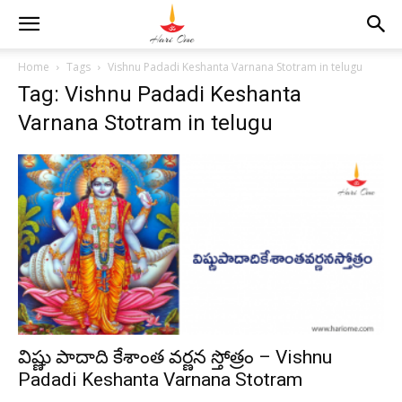
Home
Tags
Vishnu Padadi Keshanta Varnana Stotram in telugu
Tag: Vishnu Padadi Keshanta
Varnana Stotram in telugu
విష్ణు పాదాది కేశాంత వర్ణన స్తోత్రం – Vishnu
Padadi Keshanta Varnana Stotram