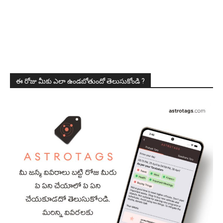
ఈ రోజు మీకు ఎలా ఉండబోతుందో తెలుసుకోండి ?