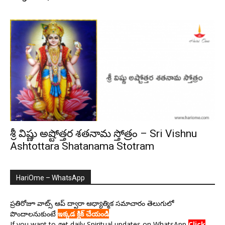
శ్రీ విష్ణు అష్టోత్తర శతనామ స్తోత్రం – Sri Vishnu
Ashtottara Shatanama Stotram
HariOme – WhatsApp
ప్రతిరోజూ వాట్స్ ఆప్ ద్వారా ఆధ్యాత్మిక సమాచారం తెలుగులో
పొందాలనుకుంటే
ఇక్కడ క్లిక్ చేయండి
If you want to get daily Spiritual updates on WhatsApp
Click