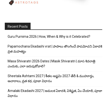
Recent Posts
Guru Purnima 2026 | How, When & Why is it Celebrated?
Papamochana Ekadashi vrat | పాపాలు తొలగించే పాపమోచని ఏకాదశి
వ్రత మహత్యం
Masa Shivaratri 2026 Dates | Masik Shivaratri | మాస శివరాత్రి
ఎందుకు, ఎలా జరుపుకోవాలి?
Sheetala Ashtami 2027 | శీతల అష్టమి 2027 తేదీ & ముహూర్తం,
ఆచారాలు, వ్రత కథ, పూజా విధానం
Amalaki Ekadashi 2027 | అమలక ఏకాదశి, విశిష్టత, ఏం చేయాలి, పూజా
విధానం