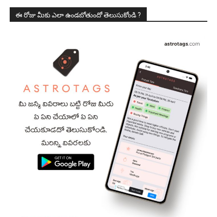
ఈ రోజు మీకు ఎలా ఉండబోతుందో తెలుసుకోండి ?