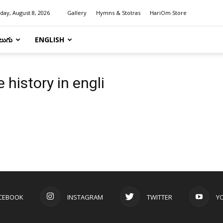
day, August 8, 2026
Gallery
Hymns & Stotras
HariOm Store
లుగు
ENGLISH
 history in engli
CEBOOK
INSTAGRAM
TWITTER
Y