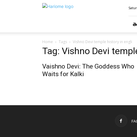
Hari
Satur
Ome
తె
Home
Tags
Vishno Devi temple history in engli
Tag: Vishno Devi temple
Vaishno Devi: The Goddess Who
Waits for Kalki
FA