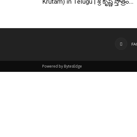
Krutam) in Telugu | శ్రీ కృష్ణ స్తోత్రం...
FA
Powered by BytesEdge