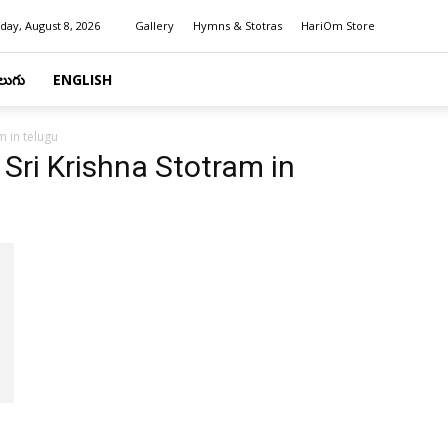
day, August 8, 2026
Gallery
Hymns & Stotras
HariOm Store
లుగు
ENGLISH
m in telugu
Sri Krishna Stotram in