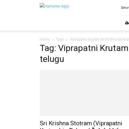
Hari
Satur
Ome
తె
Home
Tags
Viprapatni Krutam Sri Krishna Stotra
Tag: Viprapatni Krutam 
telugu
Sri Krishna Stotram (Viprapatni