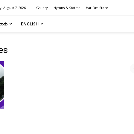
y, August 7, 2026
Gallery
Hymns & Stotras
HariOm Store
లుగు
ENGLISH
es