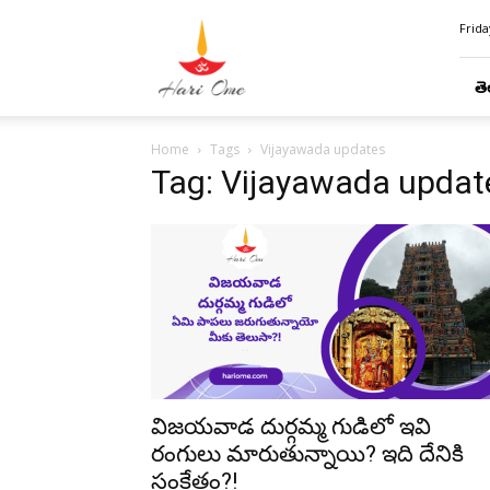
Hari
Frida
Ome
తె
Home
Tags
Vijayawada updates
Tag: Vijayawada updat
విజయవాడ దుర్గమ్మ గుడిలో ఇవి
రంగులు మారుతున్నాయి? ఇది దేనికి
సంకేతం?!