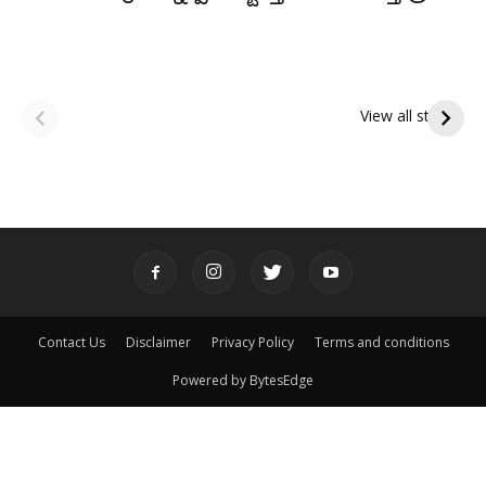
ఆషాఢ అమావాస్య:
ఆషాఢ పౌర్ణమి 2026:
పితృదేవతల ఆశీర్వాదం
ఇంద్రకీలాద్రి గిరి ప్రదక్షిణ
View all stories
పొందే పవిత్ర రోజు
Contact Us
Disclaimer
Privacy Policy
Terms and conditions
Powered by BytesEdge