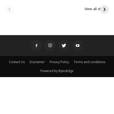
ఆషాఢ అమావాస్య:
ఆషాఢ పౌర్ణమి 2026:
పితృదేవతల ఆశీర్వాదం
ఇంద్రకీలాద్రి గిరి ప్రదక్షిణ
View all stories
పొందే పవిత్ర రోజు
Contact Us
Disclaimer
Privacy Policy
Terms and conditions
Powered by BytesEdge