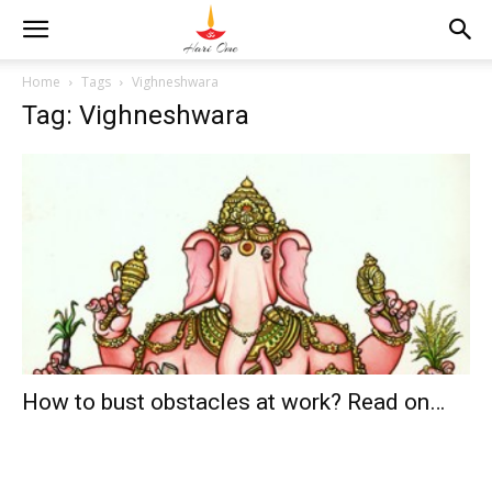
Home
Tags
Vighneshwara
Tag: Vighneshwara
How to bust obstacles at work? Read on…