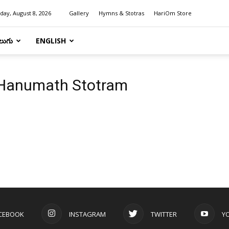
day, August 8, 2026
Gallery
Hymns & Stotras
HariOm Store
లుగు
ENGLISH
 Hanumath Stotram
CEBOOK
INSTAGRAM
TWITTER
Y