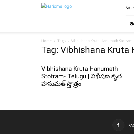
Hari
Satur
Ome
తె
Home
Tags
Vibhishana Kruta Hanumath Stotram
Tag: Vibhishana Kruta
Vibhishana Kruta Hanumath
Stotram- Telugu | విభీషణ కృత
హనుమత్ స్తోత్రం
FA