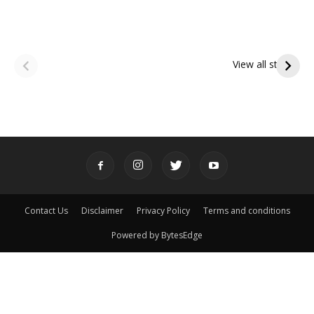
ఆషాఢ అమావాస్య:
ఆషాఢ పౌర్ణమి 2026:
పితృదేవతల ఆశీర్వాదం
ఇంద్రకీలాద్రి గిరి ప్రదక్షిణ
View all stories
పొందే పవిత్ర రోజు
Contact Us
Disclaimer
Privacy Policy
Terms and conditions
Powered by BytesEdge