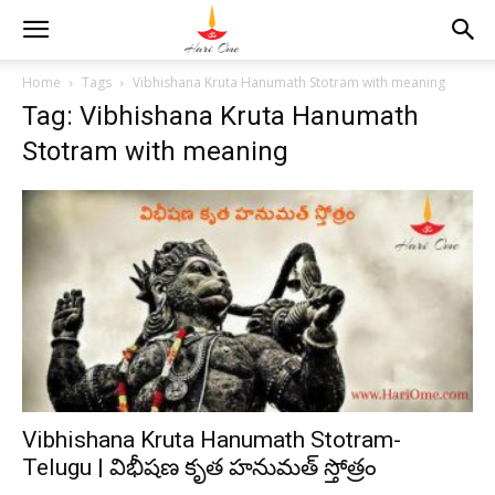
Home
Tags
Vibhishana Kruta Hanumath Stotram with meaning
Tag: Vibhishana Kruta Hanumath
Stotram with meaning
Vibhishana Kruta Hanumath Stotram-
Telugu | విభీషణ కృత హనుమత్ స్తోత్రం