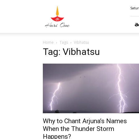
Hari
Satur
Ome
తె
Home
Tags
Vibhatsu
Tag: Vibhatsu
Why to Chant Arjuna’s Names
When the Thunder Storm
Happens?