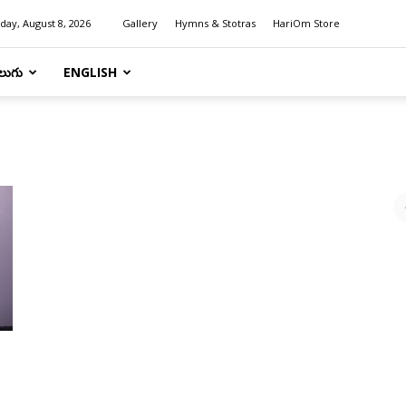
day, August 8, 2026
Gallery
Hymns & Stotras
HariOm Store
లుగు
ENGLISH