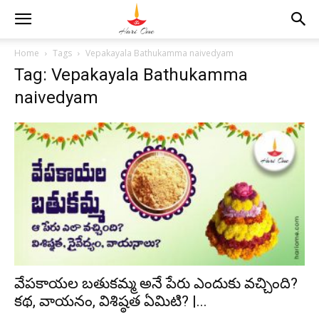
Home
Tags
Vepakayala Bathukamma naivedyam
Tag: Vepakayala Bathukamma
naivedyam
వేపకాయల బతుకమ్మ అనే పేరు ఎందుకు వచ్చింది?
కథ, వాయనం, విశిష్ఠత ఏమిటి? |...