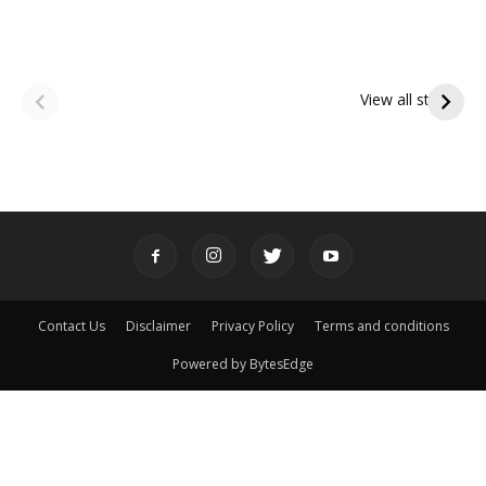
ఆషాఢ అమావాస్య:
ఆషాఢ పౌర్ణమి 2026:
పితృదేవతల ఆశీర్వాదం
ఇంద్రకీలాద్రి గిరి ప్రదక్షిణ
View all stories
పొందే పవిత్ర రోజు
Contact Us
Disclaimer
Privacy Policy
Terms and conditions
Powered by BytesEdge