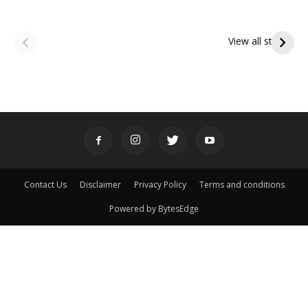
ఆషాఢ అమావాస్య:
ఆషాఢ పౌర్ణమి 2026:
పితృదేవతల ఆశీర్వాదం
ఇంద్రకీలాద్రి గిరి ప్రదక్షిణ
View all stories
పొందే పవిత్ర రోజు
Contact Us
Disclaimer
Privacy Policy
Terms and conditions
Powered by BytesEdge