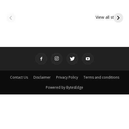
ఆషాఢ అమావాస్య:
ఆషాఢ పౌర్ణమి 2026:
పితృదేవతల ఆశీర్వాదం
ఇంద్రకీలాద్రి గిరి ప్రదక్షిణ
View all stories
పొందే పవిత్ర రోజు
Contact Us
Disclaimer
Privacy Policy
Terms and conditions
Powered by BytesEdge