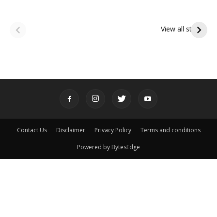
ఆషాఢ అమావాస్య:
ఆషాఢ పౌర్ణమి 2026:
పితృదేవతల ఆశీర్వాదం
ఇంద్రకీలాద్రి గిరి ప్రదక్షిణ
View all stories
పొందే పవిత్ర రోజు
Contact Us
Disclaimer
Privacy Policy
Terms and conditions
Powered by BytesEdge