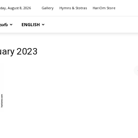
day, August 8, 2026
Gallery
Hymns & Stotras
HariOm Store
లుగు
ENGLISH
ruary 2023