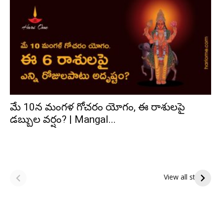
మే 10న మంగళ గోచరం యోగం, ఈ రాశులపై
డబ్బుల వర్షం? | Mangal...
ఆషాఢ అమావాస్య:
ఆషాఢ పౌర్ణమి 2026:
పితృదేవతల ఆశీర్వాదం
ఇంద్రకీలాద్రి గిరి ప్రదక్షిణ
View all stories
పొందే పవిత్ర రోజు