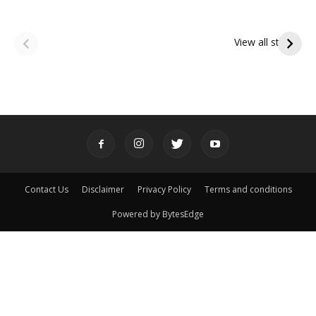
ఆషాఢ అమావాస్య:
ఆషాఢ పౌర్ణమి 2026:
పితృదేవతల ఆశీర్వాదం
ఇంద్రకీలాద్రి గిరి ప్రదక్షిణ
View all stories
పొందే పవిత్ర రోజు
Contact Us
Disclaimer
Privacy Policy
Terms and conditions
Powered by BytesEdge