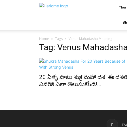
Hari
Thurs
Ome
తె
Home
Tags
Venus Mahadasha Meaning
Tag: Venus Mahadash
20 ఏళ్ళ పాటు శుక్ర మహా దశ! ఈ దశల
ఎవరికి ఎలా తెలుసుకోండి!...
FA