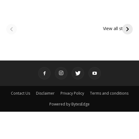
ఆషాఢ అమావాస్య:
ఆషాఢ పౌర్ణమి 2026:
పితృదేవతల ఆశీర్వాదం
ఇంద్రకీలాద్రి గిరి ప్రదక్షిణ
View all stories
పొందే పవిత్ర రోజు
Contact Us
Disclaimer
Privacy Policy
Terms and conditions
Powered by BytesEdge